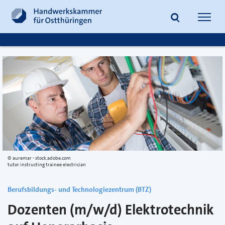
zum
zur
Inhalt
Fußzeile
Suche
Navig
springen
springen
öffnen
öffne
auremar - stock.adobe.com
tutor instructing trainee electrician
Berufsbildungs- und Technologiezentrum (BTZ)
Dozenten (m/w/d) Elektrotechnik